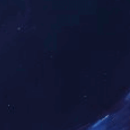
2022/2/2 0:00:00
【侨爱南粤·添一基金】广东省侨界仁爱基金
会驰援香港侨界抗疫
为认真贯彻习近平总书记对香港抗疫工作作出的重要指示，响
应广东省侨联支持香港侨界抗击新冠肺炎疫情的号召，2月21
日，广东省侨界仁爱基金会“侨爱南粤·添一基金”捐款10万
元，用于购买新冠病毒快速检测试剂盒和一次性酒精消毒片，
捐赠给香港侨界社团联会……