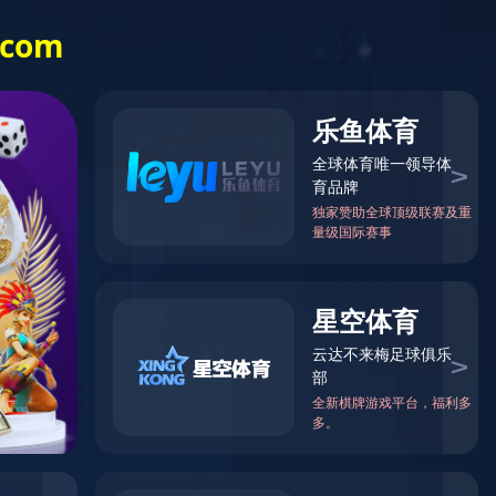
华体会官方网页版优势
专业团队