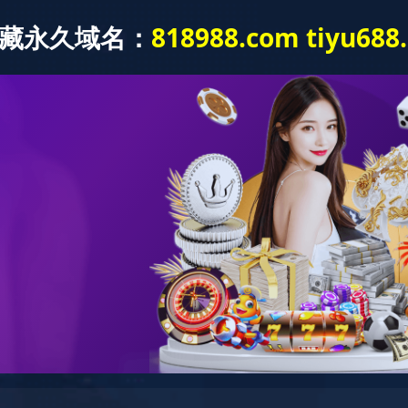
首页
关于华体会官方网页版
多元业务
资讯
社会责任
华体会(中国)